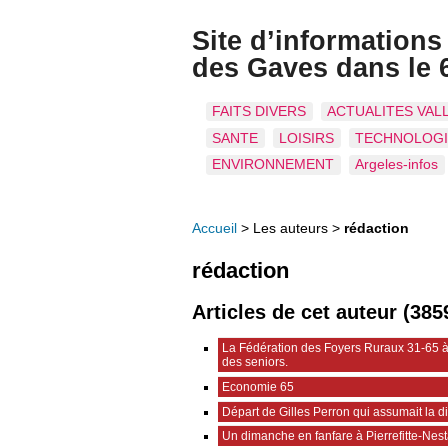
Site d’information
des Gaves dans le 
FAITS DIVERS
ACTUALITES VAL
SANTE
LOISIRS
TECHNOLOG
ENVIRONNEMENT
Argeles-infos
Accueil
> Les auteurs >
rédaction
rédaction
Articles de cet auteur (385
La Fédération des Foyers Ruraux 31-65 à
des seniors.
Economie 65
Départ de Gilles Perron qui assumait la 
Un dimanche en fanfare à Pierrefitte-Nes