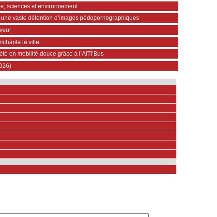
que, sciences et environnement
r une vaste détention d’images pédopornographiques
uveur
nchante la ville
’été en mobilité douce grâce à l’AlTi’Bus
2026)