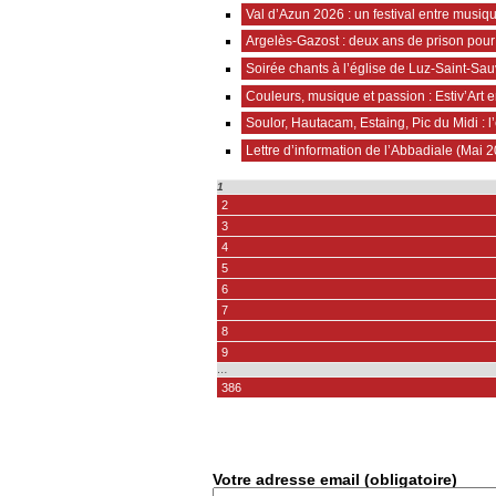
Val d’Azun 2026 : un festival entre musi
Argelès-Gazost : deux ans de prison pou
Soirée chants à l’église de Luz-Saint-Sa
Couleurs, musique et passion : Estiv’Art e
Soulor, Hautacam, Estaing, Pic du Midi : l
Lettre d’information de l’Abbadiale (Mai 
1
2
3
4
5
6
7
8
9
…
386
Votre adresse email (obligatoire)