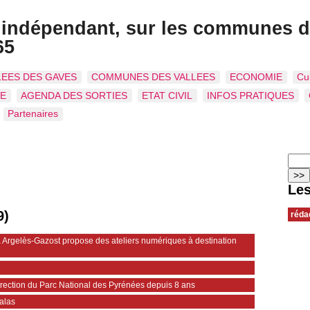
s indépendant, sur les communes d
65
LEES DES GAVES
COMMUNES DES VALLEES
ECONOMIE
Cu
IE
AGENDA DES SORTIES
ETAT CIVIL
INFOS PRATIQUES
Partenaires
Les
9)
réda
 Argelès-Gazost propose des ateliers numériques à destination
direction du Parc National des Pyrénées depuis 8 ans
talas