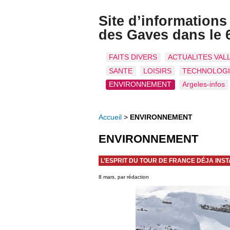
Site d’information
des Gaves dans le 
FAITS DIVERS
ACTUALITES VAL
SANTE
LOISIRS
TECHNOLOG
ENVIRONNEMENT
Argeles-infos
Accueil
>
ENVIRONNEMENT
ENVIRONNEMENT
L’ESPRIT DU TOUR DE FRANCE DÉJA INS
8 mars, par rédaction