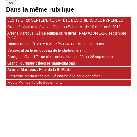
Dans la même rubrique
LES 19 ET 20 SEPTEMBRE, LA FÊTE DES CHIENS DES PYRÉNÉES
Grand festival médiéval au Château Sainte Marie 10 et 11 août 2019
Arrens Marsous : 2ème édition du festival TRAD’AZUN 1-2-3 septembre
2017
Dimanche 9 août 2015 à Argelès-Gazost : Muchas bandas
L’association le renouveau de la châtaigne en...
Barèges - Grand Tourmalet : animations du 20 au 26 septembre
Grand Tourmalet : fêtes et manifestations
Arrens-Marsous : Fête de la St Martin
Pierrefitte-Nestalas : Saint-Pé chante à la salle des fêtes
Fiesta Mômes, la cité des enfants