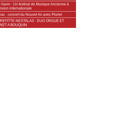
-Savin : Un festival de Musique Ancienne à
nsion internationale
ac : concert du Nouvel An avec Pluriel
REFITTE-NESTALAS : DUO ORGUE ET
NET A BOUQUIN