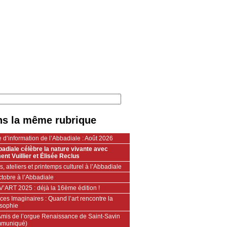
s la même rubrique
e d’information de l’Abbadiale : Août 2026
badiale célèbre la nature vivante avec
ent Vuillier et Élisée Reclus
, ateliers et printemps culturel à l’Abbadiale
tobre à l’Abbadiale
V’ART 2025 : déjà la 16ème édition !
es Imaginaires : Quand l’art rencontre la
osophie
Amis de l’orgue Renaissance de Saint-Savin
muniqué)