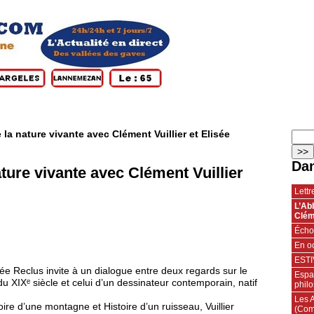
 la nature vivante avec Clément Vuillier et Élisée
Dan
ture vivante avec Clément Vuillier
Lettr
L’Ab
Clém
Échos
En oc
ESTI
isée Reclus invite à un dialogue entre deux regards sur le
Espac
 XIXᵉ siècle et celui d’un dessinateur contemporain, natif
phil
Les 
oire d’une montagne et Histoire d’un ruisseau, Vuillier
(Com