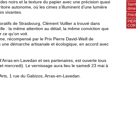
r des noirs et la texture du papier avec une précision quasi
Saint
ritoire autonome, où les cimes s’illuminent d’une lumière
dime
es vivantes.
Préch
PIER
oratifs de Strasbourg, Clément Vuillier a trouvé dans
COR
le : la même attention au détail, la même conviction que
 ce qu’on voit.
hine, récompensé par le Prix Pierre David-Weill de
ns une démarche artisanale et écologique, en accord avec
’Arras-en-Lavedan et ses partenaires, est ouverte tous
et mercredi). Le vernissage aura lieu le samedi 23 mai à
 Arts, 1 rue du Gabizos, Arras-en-Lavedan.