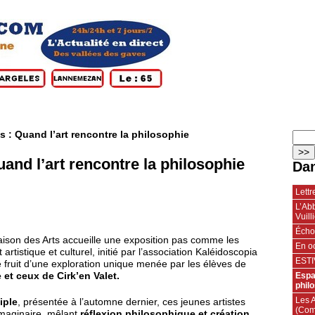
 : Quand l’art rencontre la philosophie
and l’art rencontre la philosophie
Dan
Lettr
L’Abb
Vuill
Échos
aison des Arts accueille une exposition pas comme les
En oc
t artistique et culturel, initié par l’association Kaléidoscopia
ESTI
le fruit d’une exploration unique menée par les élèves de
Espa
 et ceux de Cirk’en Valet.
phil
Les 
iple
, présentée à l’automne dernier, ces jeunes artistes
(Com
imaginaire, mêlant
réflexion philosophique et création