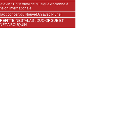
-Savin : Un festival de Musique Ancienne à
nsion internationale
ac : concert du Nouvel An avec Pluriel
REFITTE-NESTALAS : DUO ORGUE ET
NET A BOUQUIN