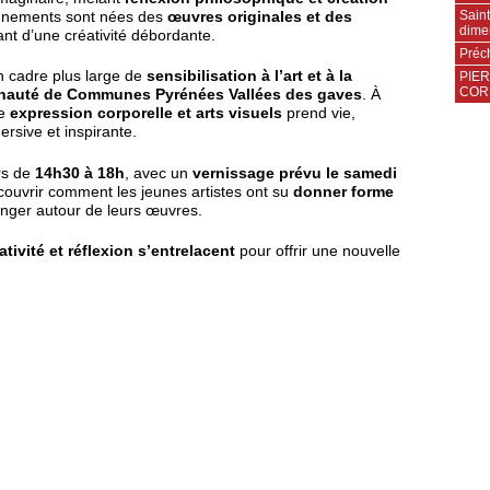
Saint
onnements sont nées des
œuvres originales et des
dime
ant d’une créativité débordante.
Préch
un cadre plus large de
sensibilisation à l’art et à la
PIER
COR
auté de Communes Pyrénées Vallées des gaves
. À
re
expression corporelle et arts visuels
prend vie,
ersive et inspirante.
urs de
14h30 à 18h
, avec un
vernissage prévu le samedi
couvrir comment les jeunes artistes ont su
donner forme
anger autour de leurs œuvres.
ativité et réflexion s’entrelacent
pour offrir une nouvelle