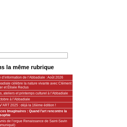
s la même rubrique
e d’information de l’Abbadiale : Août 2026
adiale célèbre la nature vivante avec Clément
ier et Élisée Reclus
, ateliers et printemps culturel à l’Abbadiale
tobre à l’Abbadiale
V’ART 2025 : déjà la 16ème édition !
ces Imaginaires : Quand l’art rencontre la
osophie
Amis de l’orgue Renaissance de Saint-Savin
muniqué)