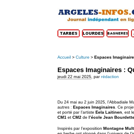
Accueil
>
Culture
>
Espaces Imaginaires
Espaces Imaginaires : Qu
jeudi 22 mai 2025
,
par
rédaction
Du 24 mai au 2 juin 2025, l’Abbadiale M
autres :
Espaces Imaginaires
. Ce proje
et porté par l’artiste
Eela Laitinen
, est 
CM1
et
CM2
de
l’école Jean Bourdette
Inspirés par l’exposition
Montagne Mult
en herbe ont plongé dans l’univers de l’