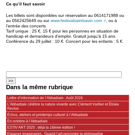
Ce qu’il faut savoir
Les billets sont disponibles sur réservation au 0614171988 ou
au 0562425649 ou sur
www.festivalsaintsavin.com
, ou à
l’entrée des concerts.
Tarif unique : 25 €, 15 € pour les personnes en situation de
handicap et demandeurs d’emploi. Gratuit jusqu’à 15 ans.
Conférence du 29 juillet : 10 €. Concert pour les enfants : 5 €.
Dans la même rubrique
Lettre d’information de l’Abbadiale : Août 2026
L’Abbadiale célèbre la nature vivante avec Clément Vuillier et Élisée
Reclus
Échos, ateliers et printemps culturel à l’Abbadiale
En octobre à l’Abbadiale
ESTIV’ART 2025 : déjà la 16ème édition !
Espaces Imaginaires : Quand l’art rencontre la philosophie