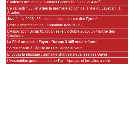
Cauterets accueille le Summer Games Tour les 3 et 4 août
Ce samedi 4 Juillet a lieu la première édition de la fête du Lavedan , à
Argelès.
Jazz à Luz 2026 : 35 ans d’audace au cœur des Pyrénées
Lettre d’information de l’Abbadiale (Mai 2026)
L’Association Scrap 65 organise le 5 octobre 2025, un Marché des
Créateurs
La Fédération des Foyers Ruraux 31/65 vous informe
Soirée chants à l’église de Luz-Saint-Sauveur
Envoyez la musique : Semaine chargée en vallées des Gaves
L’Assemblée générale de Jazz Pyr’ : Aperçus et festivités à venir