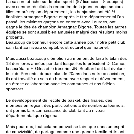
La saison fut riche sur le plan sportif (97 licenciés - 8 équipes)
avec comme résultats la remontée de la jeune équipe seniors
filles en pré-région département ; les benjamins ont été ½
finalistes armagnac Bigorre et après le titre départemental l’an
passé, les minimes garçons en entente avec Lourdes, ont
gagné le titre de champion Armagnac Bigorre. Toutes les autres
équipes se sont aussi bien amusées malgré des résultats moins
probants.
Beaucoup de bonheur encore cette année pour notre petit club
sain tant au niveau comptable, structurel que matériel.
Mais aussi beaucoup d’émotion au moment de faire le bilan des
13 dernières années pendant lesquelles le président D. Camus,
la secrétaire F. Giles et le trésorier JN. Bouffard ont fait évoluer
le club. Présents, depuis plus de 20ans dans notre association,
ils ont travaillé au sein du bureau avec respect et dévouement,
en étroite collaboration avec les communes et nos fidèles
sponsors.
Le développement de l’école de basket, des finales, des
montées en région, des participations à de nombreux tournois,
ont permis la reconnaissance du club tant au niveau
départemental que régional.
Mais pour eux, tout cela ne pouvait se faire que dans un esprit
de convivialité, de partage comme une grande famille et ils ont