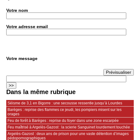
Votre nom
Votre adresse email
Votre message
Dans la même rubrique
Séisme de 3,1 en Bigorre : une secousse ressentie jusqu’à Lourdes
Barèges : reprise des flammes ce jeudi, les pompiers misent sur les
orages
Feu de forêt à Barèges : reprise du foyer dans une zone escarpée
Feu maîtrisé à Argelès-Gazost : la scierie Sanguinet lourdement touchée
Argelès-Gazost : deux ans de prison pour une vaste détention d’images
pédopornographiques