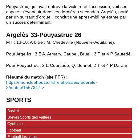
Pouyastruc, qui avait entrevu la victoire et l’accession, voit ses
espoirs s’évanouir dans les dernières secondes. Argelès, porté
par un sursaut d’orgueil, conclut une après‑midi haletante par
un succès déterminant.
Argelès 33-Pouyastruc 26
MT : 13-10. Arbitre : M. Chedeville (Nouvelle-Aquitaine).
Pour Argelès : 3 E A. Armary, Caube , Bruel ; 3 T et 4 P Sautedé.
Pour Pouyastruc : 2 E Courtiade, Q. Bonnet, 2 T et 4 P Daram
Résumé du match
(site FFR) :
https://monclubhouse.ffr.fr/nationales/federale-
3/match/1567347
SPORTS
Basket
Brèves Sports des Vallées
Cyclisme
Football
Football les clubs