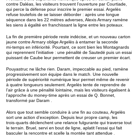
contre Daléas, les visiteurs trouvent l’ouverture par Courtiade,
qui perce la défense pour inscrire le premier essai. Argelès
refuse toutefois de se laisser déborder : après une longue
séquence dans les 22 mètres adverses, Alexis Armary ramène
les siens à égalité en franchissant la ligne entre les poteaux.
La fin de première période reste indécise, et un nouveau carton
jaune contre Armary oblige Argelès à entamer la seconde
mi‑temps en infériorité. Pourtant, ce sont bien les Montagnards
qui reprennent l’initiative : une pénalité de Sautedé puis un essai
puissant de Caube leur permettent de creuser un premier écart.
Pouyastruc ne lâche rien. Daram, impeccable au pied, ramène
progressivement son équipe dans le match. Une nouvelle
période de supériorité numérique leur permet même de revenir
à quatre longueurs seulement. Argelès tente de reprendre de
l’air grâce à une pénalité lointaine, mais les visiteurs égalisent à
l’approche du money‑time après un essai de Q. Bonnet,
transformé par Daram .
Alors que tout semble conduire à une fin au couteau, Argelès
sort une action d’exception. Depuis leur propre camp, les
trois‑quarts déclenchent une relance fulgurante qui traverse tout
le terrain. Bruel, servi en bout de ligne, aplatit l’essai qui fait
basculer la rencontre et scelle la montée tant attendue .