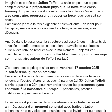
Imaginée et portée par
Julien Toffoli
, la salle propose un espace
complet dédié à la
préparation physique, la boxe et le cross
training
. Ici, pas de culte du résultat, mais la volonté d’aider chacun
à
se construire, progresser et trouver sa force
, quel que soit son
niveau.
L’ambiance y est à la fois exigeante et bienveillante : on vient pour
transpirer, mais aussi pour apprendre à tenir, à persévérer, à se
découvrir.
Ancrée dans le tissu local, la structure s’adresse à tous : habitants de
la vallée, sportifs amateurs, associations, travailleurs ou simples
curieux désireux de renouer avec le mouvement. L’objectif est
clair :
faire du sport un moteur collectif
et créer un
point d’ancrage
communautaire autour de l’effort partagé
.
C’est dans cet esprit que s’est tenue,
vendredi 17 octobre 2025
,
la
soirée d’inauguration officielle
.
L’événement a réuni de nombreux invités venus découvrir le lieu et
rencontrer l’équipe. Après un accueil à partir de 19h30,
Julien Toffoli
a pris la parole à 20h
, pour
remercier toutes les personnes ayant
contribué à la naissance du projet
— partenaires, proches,
institutions et premiers adhérents.
La soirée s’est poursuivie dans une
atmosphère chaleureuse et
animée
, autour d’un
moment convivial avec traiteur
. Entre
échanges, rires et visites des installations, les invités ont pu ressentir