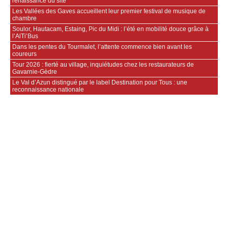
renaissance du site
Les Vallées des Gaves accueillent leur premier festival de musique de
chambre
Soulor, Hautacam, Estaing, Pic du Midi : l’été en mobilité douce grâce à
l’AlTi’Bus
Dans les pentes du Tourmalet, l’attente commence bien avant les
coureurs
Tour 2026 : fierté au village, inquiétudes chez les restaurateurs de
Gavarnie‑Gèdre
Le Val d’Azun distingué par le label Destination pour Tous : une
reconnaissance nationale