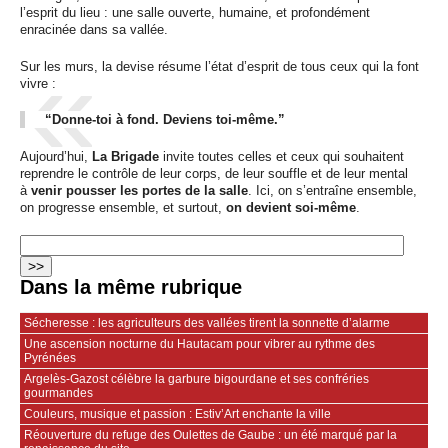
l’esprit du lieu : une salle ouverte, humaine, et profondément
enracinée dans sa vallée.
Sur les murs, la devise résume l’état d’esprit de tous ceux qui la font
vivre :
“Donne-toi à fond. Deviens toi-même.”
Aujourd’hui,
La Brigade
invite toutes celles et ceux qui souhaitent
reprendre le contrôle de leur corps, de leur souffle et de leur mental
à
venir pousser les portes de la salle
. Ici, on s’entraîne ensemble,
on progresse ensemble, et surtout,
on devient soi-même
.
Dans la même rubrique
Sécheresse : les agriculteurs des vallées tirent la sonnette d’alarme
Une ascension nocturne du Hautacam pour vibrer au rythme des
Pyrénées
Argelès-Gazost célèbre la garbure bigourdane et ses confréries
gourmandes
Couleurs, musique et passion : Estiv’Art enchante la ville
Réouverture du refuge des Oulettes de Gaube : un été marqué par la