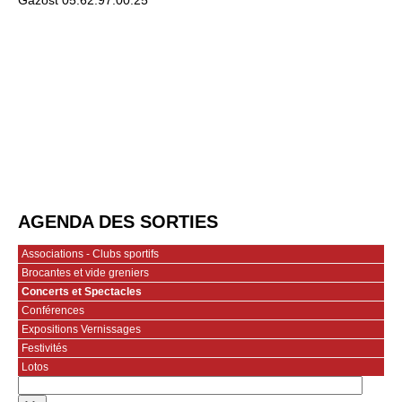
Gazost 05.62.97.00.25
AGENDA DES SORTIES
Associations - Clubs sportifs
Brocantes et vide greniers
Concerts et Spectacles
Conférences
Expositions Vernissages
Festivités
Lotos