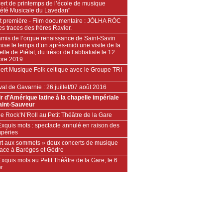
ert de printemps de l’école de musique
iété Musicale du Lavedan"
t première - Film documentaire : JÒLHA RÒC
es traces des frères Ravier.
amis de l’orgue renaissance de Saint-Savin
ise le temps d’un après-midi une visite de la
lle de Piétat, du trésor de l’abbatiale le 12
bre 2019
ert Musique Folk celtique avec le Groupe TRI
val de Gavarnie : 26 juillet/07 août 2016
r d’Amérique latine å la chapelle impériale
aint-Sauveur
e Rock’N’Roll au Petit Théâtre de la Gare
xquis mots : spectacle annulé en raison des
mpéries
Art aux sommets » deux concerts de musique
lace à Barèges et Gèdre
xquis mots au Petit Théâtre de la Gare, le 6
er