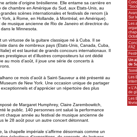
Conc
 artiste d’origine brésilienne. Elle entame sa carrière en
"Soc
ue de chambre en Amérique du Sud, aux Etats-Unis, au
Avan
 grandes scènes internationales et festivals de renom (à
Sur l
 York, à Rome, en Hollande, à Montréal, en Amérique).
Les 
l de musique ancienne de Rio de Janeiro et directrice du
organ
 dans le Minnesota.
chape
Octo
 un virtuose de la guitare classique né à Cuba. Il se
Conc
iste dans de nombreux pays (Etats-Unis, Canada, Cuba,
FÄZ
talie) et est lauréat de grands concours internationaux. Il
Festi
s prestigieux et d’illustres compositeurs lui ont dédié
Un ai
 au mois d’août, il joue une série de concerts à
de S
irons.
Soiré
Les E
lhano ce mois d’août à Saint-Sauveur a été présenté au
inte
an Museum de New York. Une occasion unique de partager
« L’
exceptionnels et d’apprécier un répertoire des plus
de g
Les E
févri
composé de Margaret Humphrey, Claire Zarembowitch,
nté le public. 140 personnes ont salué la performance
pent chaque année au festival de musique ancienne de
us le 28 août pour un autre concert détonnant.
se, la chapelle impériale s’affirme désormais comme un
ion éclectique d’expositions, de concerts, de lectures..