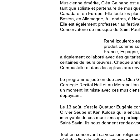
Musicienne émérite, Cléa Galhano est une
tant que soliste et partenaire de musiq
Canada et en Europe. Elle foule les plus
Boston, en Allemagne, à Londres, à New
Elle est également professeur au festiva
Conservatoire de musique de Saint Paul
René Izquierdo est
produit comme sol
France, Espagne, I
a également collaboré avec des guitariste
certaines de leurs œuvres. Chaque année
Compostelle et dans les églises aux env
Le programme joué en duo avec Cléa Ga
Carnegie Recital Hall et au Metropolit
un moment intimiste avec ces musiciens 
dépaysant.
Le 13 août, c’est le Quatuor Eugénie 
Olivier Seube et Ken Kulosa qui a encha
incroyable de ces musiciens qui partici
Saint-Savin. Ils nous donnent rendez-vo
Tout en conservant sa vocation religieu
véritable lieu de culture. Une programmat