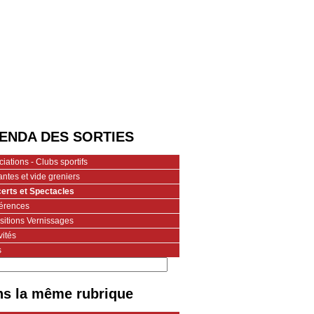
ENDA DES SORTIES
iations - Clubs sportifs
ntes et vide greniers
erts et Spectacles
érences
sitions Vernissages
vités
s
s la même rubrique